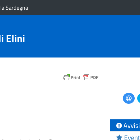
la Sardegna
 Elini
Avvisi
Event