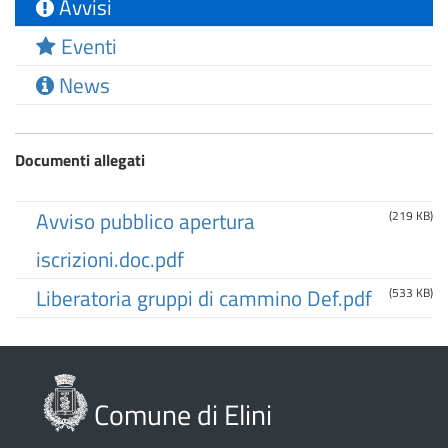
Avvisi
Eventi
News
Documenti allegati
Avviso pubblico apertura
(219 KB)
iscrizioni.doc.pdf
Liberatoria gruppi di cammino Def.pdf
(533 KB)
Comune di Elini