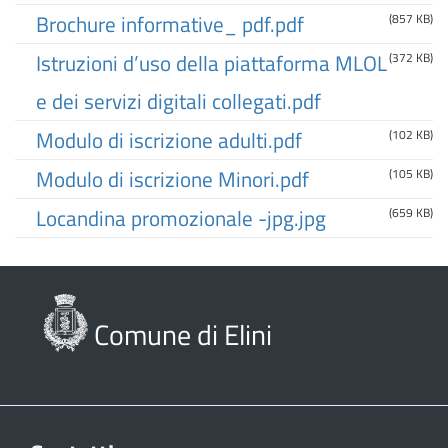
Brochure informative_ pdf.pdf
(857 KB)
Istruzioni d’uso della piattaforma MLOL
(372 KB)
e dei servizi digitali collegati.pdf
Modulo di iscrizione adulti.pdf
(102 KB)
Modulo di iscrizione Minori.pdf
(105 KB)
Locandina promozionale -jpg.jpg
(659 KB)
Comune di Elini