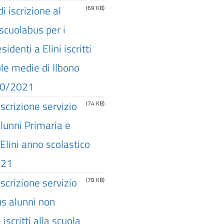
i iscrizione al
(69 KB)
 scuolabus per i
sidenti a Elini iscritti
ole medie di Ilbono
20/2021
scrizione servizio
(74 KB)
unni Primaria e
 Elini anno scolastico
021
scrizione servizio
(78 KB)
s alunni non
 iscritti alla scuola