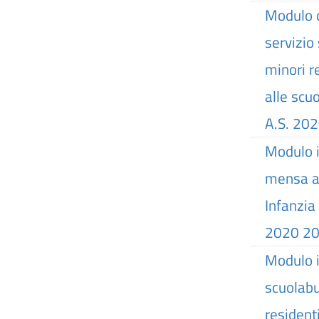
Modulo d
servizio
minori re
alle scu
A.S. 20
Modulo i
mensa al
Infanzia
2020 2
Modulo i
scuolabu
residenti